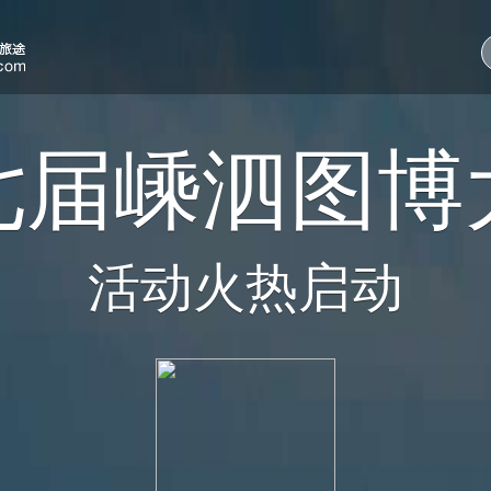
七届嵊泗图博
活动火热启动